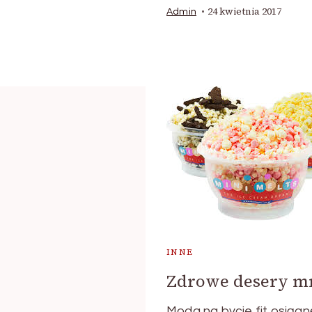
24 kwietnia 2017
Admin
INNE
Zdrowe desery mr
Moda na bycie fit osiągn