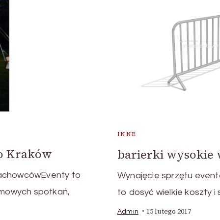
INNE
o Kraków
barierki wysoki
fachowcówEventy to
Wynajęcie sprzętu even
irmowych spotkań,
to dosyć wielkie koszty 
15 lutego 2017
Admin