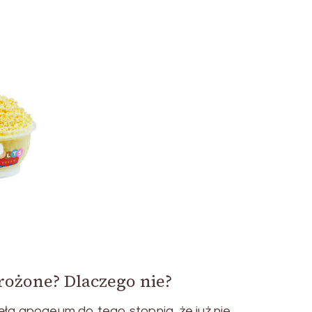
ożone? Dlaczego nie?
ęła apogeum do tego stopnia, że już nie