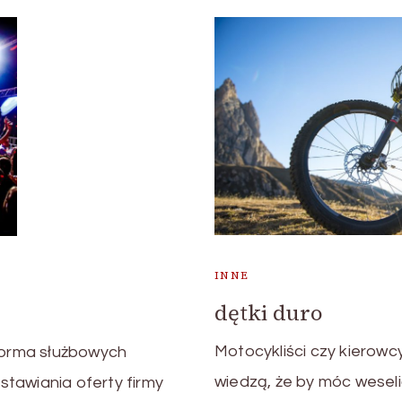
INNE
dętki duro
Motocykliści czy kierow
 forma służbowych
wiedzą, że by móc wesel
tawiania oferty firmy