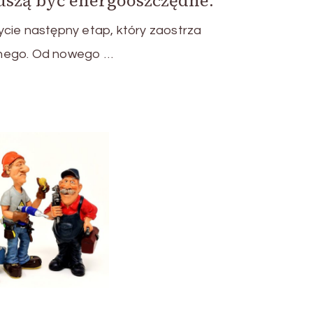
szą być energooszczędne.
ycie następny etap, który zaostrza
anego. Od nowego …