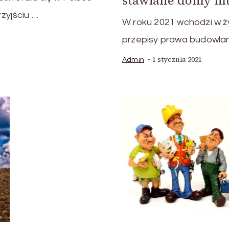
stawiane domy mu
zyjściu …
W roku 2021 wchodzi w ż
przepisy prawa budowl
1 stycznia 2021
Admin