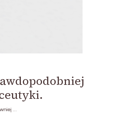
rawdopodobniej
eutyki.
wniej …