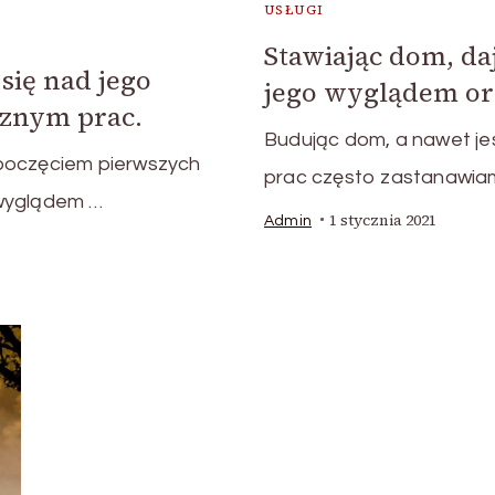
USŁUGI
Stawiając dom, da
się nad jego
jego wyglądem or
cznym prac.
Budując dom, a nawet j
poczęciem pierwszych
prac często zastanawia
 wyglądem …
1 stycznia 2021
Admin