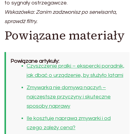
to sygnały ostrzegawcze.
Wskazówka: Zanim zadzwonisz po serwisanta,
sprawdź filtry.
Powiązane materiały
Powiązane artykuły:
Czyszczenie pralki – ekspercki poradnik,
jak dbać o urządzenie, by służyło latami
Zmywarka nie domywa naczyń –
najczęstsze przyczyny i skuteczne
sposoby naprawy
Ile kosztuje naprawa zmywarki i od
czego zależy cena?