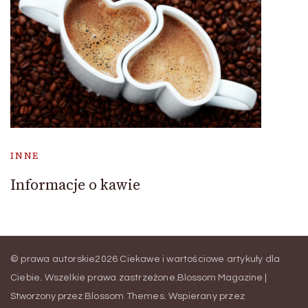
INNE
Informacje o kawie
© prawa autorskie2026
Ciekawe i wartościowe artykuły dla
Ciebie
. Wszelkie prawa zastrzeżone.
Blossom Magazine |
Stworzony przez
Blossom Themes
.
Wspierany przez